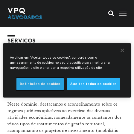
SERVIÇOS
ÁREAS DE ATIVIDADE
Ao clicar em "Aceitar todos os cookies", concorda com o
armazenamento de cookies no seu dispositivo para melhorar a
navegação no site e analisar a respetiva utilização do site.
Na VPQ Advogados dispomos de uma forte experiência em
matéria de Direito do Urbanismo, prestando
Definições de cookies
Aceitar todos os cookies
frequentemente assessoria jurídica tanto a entidades
públicas como privadas.
Neste domínio, destacamos o aconselhamento sobre os
regimes jurídicos aplicáveis ao exercício das diversas
atividades económicas, nomeadamente as constantes dos
vários tipos de instrumentos de gestão territorial,
acompanhando os projetos de investimento (imobiliário,