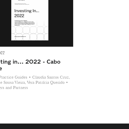
022
ting in... 2022 - Cabo
e
Practice Guides • Claudia Santos Cruz,
e Sousa Vieira, Vera Patrícia Querido •
s and Partners