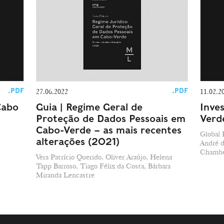
.PDF
.PDF
27.06.2022
11.02.2
Cabo
Guia | Regime Geral de
Inves
Proteção de Dados Pessoais em
Verd
Cabo-Verde – as mais recentes
Global 
alterações (2021)
André d
Chamber
Vera Patrício Querido, Oliver Araújo, Helena
Tapp Barroso, Tiago Félix da Costa, Bárbara
Miranda Lencastre