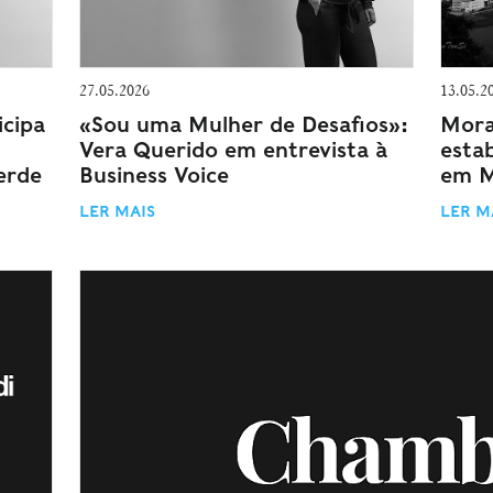
27.05.2026
13.05.2
icipa
«Sou uma Mulher de Desafios»:
Morai
Vera Querido em entrevista à
estab
erde
Business Voice
em 
LER MAIS
LER M