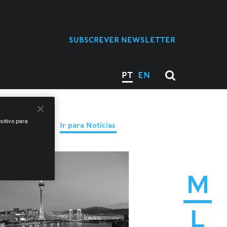
SUBSCREVER NEWSLETTER
PT
EN
sitivo para
Ir para Notícias
M
L